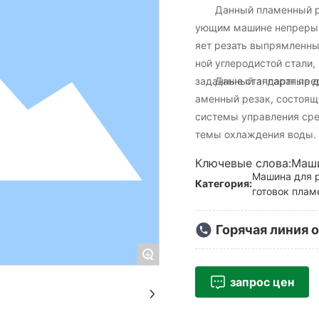
Данный пламенный рез
ующим машине непрерывн
яет резать выпрямленны
ной углеродистой стали,
заданные стандартные д
Данный аппарат предст
аменный резак, состоящ
системы управления сре
темы охлаждения воды. 
цией, обеспечивает平稳ну
Ключевые слова:Маши
ании; скорость резки вы
Машина для р
Категория:
готовок пла
Горячая линия 
+
запрос цен