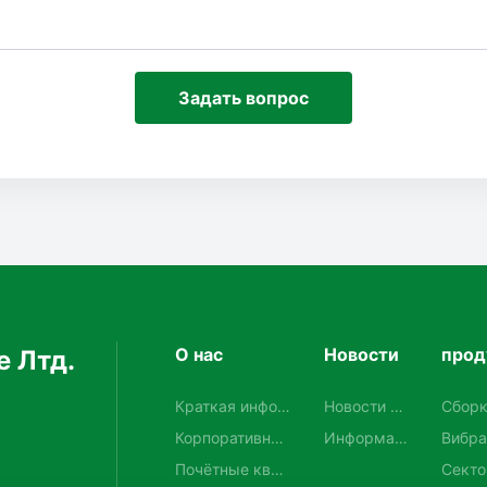
Задать вопрос
О нас
Новости
прод
 Лтд.
Краткая инфор
Новости ко
Сборк
мация о компа
мпании
атора
Корпоративная
Информац
Вибра
нии
культура
ия об отра
ойств
Почётные квал
Секто
сли
тора