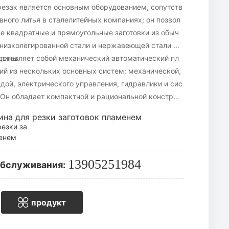
ак является основным оборудованием, сопутств
ого литья в сталелитейных компаниях; он позвол
е квадратные и прямоугольные заготовки из обыч
 низколегированной стали и нержавеющей стали на
лины.
авляет собой механический автоматический пл
ий из нескольких основных систем: механической,
дой, электрического управления, гидравлики и сис
Он обладает компактной и рациональной конструк
ю и надежную работу, а также удобен в обслужив
на для резки заготовок пламенем
сока, качество поверхности реза — отличное.
езки за
менем
13905251984
обслуживания:
продукт