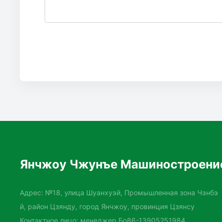
Янчжоу Чжунъе Машиностроение
Адрес: №18, улица Шуанхуэй, Промышленная зона Чэнбэ
й, район Цзянду, город Янчжоу, провинция Цзянсу
Контактное лицо: менеджер Бо
86-13905251984