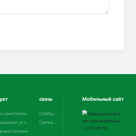
укт
связь
Мобильный сайт
а кристаллиз
Сообщен
ие клиен
ционное устр
Свяжите
та
о кристаллиза
сь с нам
рный сегмент
и