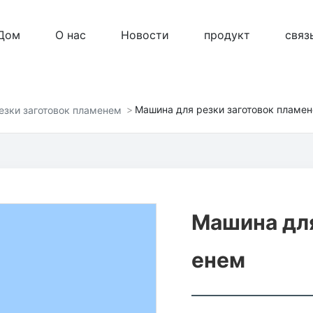
Дом
О нас
Новости
продукт
связ
-исследовательские разработки, модернизацию о
Машина для резки заготовок пламе
езки заготовок пламенем
ания для непрерывной разливки стали и поставку
Машина для
енем