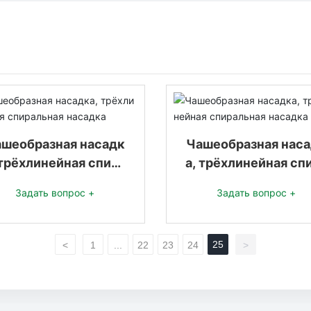
шеобразная насадк
Чашеобразная нас
 трёхлинейная спира
а, трёхлинейная сп
льная насадка
льная насадка
Задать вопрос +
Задать вопрос +
25
<
1
...
22
23
24
>