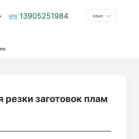
13905251984
ь
язык
течественного производства, произво
нем
 запасных частей.
 резки заготовок плам