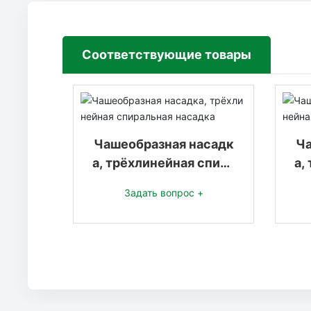
Соответствующие товары
Чашеобразная насадк
Ча
а, трёхлинейная спира
а,
льная насадка
Задать вопрос +