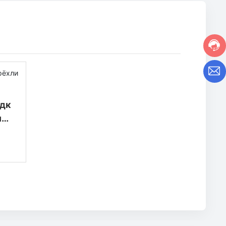
адк
ира