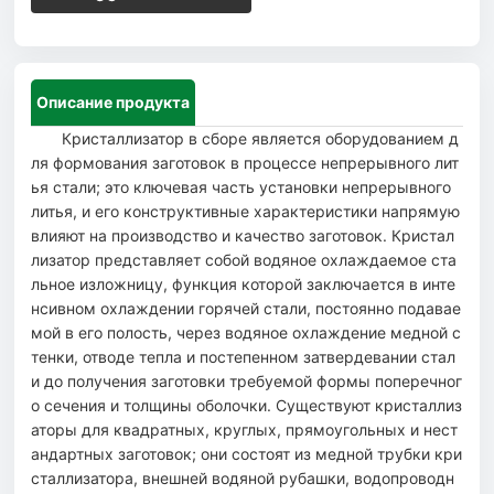
в.
Конструкция комплекта кристаллизаторов, разрабо
танная и изготовленная нашей компанией, проста, удоб
на для сборки, разборки и регулировки; обладает хоро
шей жесткостью конструкции, при вибрации инерционн
Описание продукта
ые силы минимальны, а процесс демонтажа формы —
эффективный.
Кристаллизатор в сборе является оборудованием д
ля формования заготовок в процессе непрерывного лит
ья стали; это ключевая часть установки непрерывного
литья, и его конструктивные характеристики напрямую
влияют на производство и качество заготовок. Кристал
лизатор представляет собой водяное охлаждаемое ста
льное изложницу, функция которой заключается в инте
нсивном охлаждении горячей стали, постоянно подавае
мой в его полость, через водяное охлаждение медной с
тенки, отводе тепла и постепенном затвердевании стал
и до получения заготовки требуемой формы поперечног
о сечения и толщины оболочки. Существуют кристаллиз
аторы для квадратных, круглых, прямоугольных и нест
андартных заготовок; они состоят из медной трубки кри
сталлизатора, внешней водяной рубашки, водопроводн