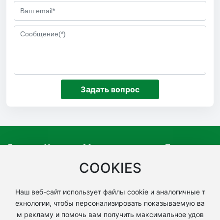
Задать вопрос
Янчжоу Чжунъе Машиностроение Лтд.
COOKIES
Адрес: №18, улица Шуанхуэй, Промышленная зона Чэнбэ
й, район Цзянду, город Янчжоу, провинция Цзянсу
Наш веб-сайт использует файлы cookie и аналогичные т
Контактное лицо: менеджер Бо
86-13905251984
ехнологии, чтобы персонализировать показываемую ва
Телефон:
86-514-86828248
м рекламу и помочь вам получить максимальное удов